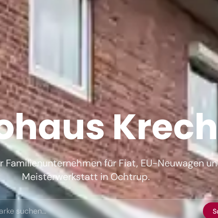
ohaus Krech
hr Familienunternehmen für Fiat, EU-Neuwagen u
Meisterwerkstatt in Ochtrup.
S