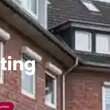
ting
nd
uchen